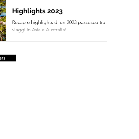
Si
Highlights 2023
Recap e highlights di un 2023 pazzesco tra arte e
viaggi in Asia e Australia!
sts
Abstrac