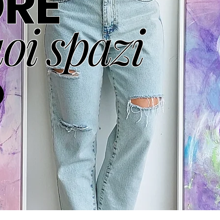
RE
uoi spazi