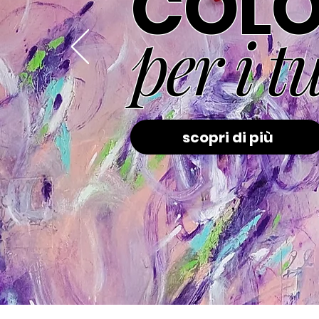
COLO
per i t
scopri di più