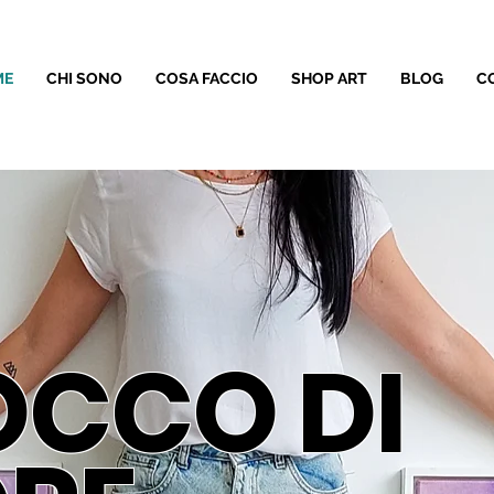
ME
CHI SONO
COSA FACCIO
SHOP ART
BLOG
C
OCCO DI